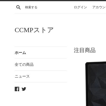
コ
検索する
ログイン
アカウン
ン
テ
ン
ツ
CCMPストア
に
ス
キ
ッ
注目商品
ホーム
プ
す
全ての商品
る
ニュース
Facebook
Twitter