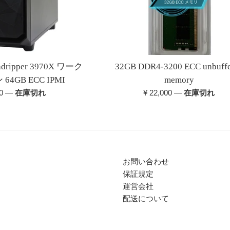
adripper 3970X ワーク
32GB DDR4-3200 ECC unbuff
4GB ECC IPMI
memory
通
00
—
在庫切れ
¥ 22,000
—
在庫切れ
常
価
格
お問い合わせ
保証規定
運営会社
配送について